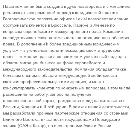
Наша компания была создана в духе новаторства и с желанием
реализовать современный подход к юридической практике.
Географическое положение офисов Lexial позволяет компании
обслуживать клиентов в Брюсселе, Париже и Женеве по
вопросам европейского и международного права. Компания
сосредотачивает свою деятельность на ограниченных областяx
права. В дополнении k более традиционным юридическим
услугам – в уголовном, политическом, деловом и трудовом
праве – компания развила со временем уникальный подход в
облaсти миграции бизнеса на фоне европейского и
международного законодательства. Компания обладает также
большим опытом в области международной мобильности
включая профессиональную иммиграцию, и может
консультировать клиентов по конкретным вопросам, в том числе
разрешение на работу, запрос на получение
профессиональной карты, гражданства и вид на жительство в
Бельгии, Франции и Швейцарии. В рамках нашей деятельности,
мы разработали прочные партнерские отношения со странами
Ближнего Востока, в частности государствами Персидского
залива (ОАЭ и Катар), но и со странами Азии и России.