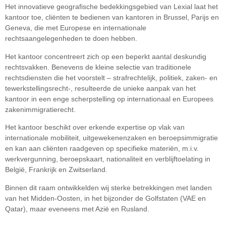
Het innovatieve geografische bedekkingsgebied van Lexial laat het
kantoor toe, cliënten te bedienen van kantoren in Brussel, Parijs en
Geneva, die met Europese en internationale
rechtsaangelegenheden te doen hebben.
Het kantoor concentreert zich op een beperkt aantal deskundig
rechtsvakken. Benevens de kleine selectie van traditionele
rechtsdiensten die het voorstelt – strafrechtelijk, politiek, zaken- en
tewerkstellingsrecht-, resulteerde de unieke aanpak van het
kantoor in een enge scherpstelling op internationaal en Europees
zakenimmigratierecht.
Het kantoor beschikt over erkende expertise op vlak van
internationale mobiliteit, uitgewekenenzaken en beroepsimmigratie
en kan aan cliënten raadgeven op specifieke materiën, m.i.v.
werkvergunning, beroepskaart, nationaliteit en verblijftoelating in
België, Frankrijk en Zwitserland.
Binnen dit raam ontwikkelden wij sterke betrekkingen met landen
van het Midden-Oosten, in het bijzonder de Golfstaten (VAE en
Qatar), maar eveneens met Azië en Rusland.