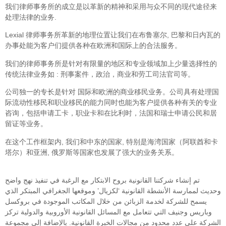
我们律师事务所的成立是以革新的精神和采用与众不同的现代途径来
处理法律的业务.
Lexial 律师事务所革新的地理位置让我们在布鲁塞尔, 巴黎和日内瓦的
办事处能为客户们提供各种在欧洲和国际上的合法服务。
我们的律师事务所是针对有限量的地区和专业领域加上少量选择性的
传统法律业务如 : 刑事案件，政治，商业和劳工司法官司等。
公司独一的专长是针对 国际和欧洲的商业移民业务。公司具有处理国
际流动性移民和职业移民的能力同时也能为客户提供各种有关的专业
咨询，包括申请工卡，职业卡和在比利时，法国和瑞士申请公民和居
留证等业务。
在这个工作框架内, 我们和中东的国家, 特别是海湾国家（阿联酋和卡
塔尔）和亚洲, 俄罗斯等国家也发展了强大的业务关系。
تم إنشاء شركتنا القانونية بروح الابتكار مع الرغبة في تنفيذ نهج واضح
وحديث لممارسة الأنشطة القانونية ‘لكزيال’ وموقعها الجغرافي المبتكر الذي
يسمح للشركة لخدمة الزبائن من خلال المكاتب الموجودة في بروكسل
وباريس وجنيف التي تتعامل مع المسائل القانونية الأوروبية والدولية تركز
الشركة على عدد محدود من مجالات الخبرة القانونية. بالإضافة إلى مجموعة