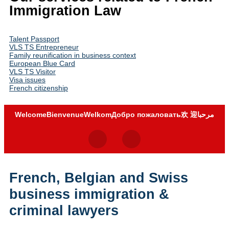
Immigration Law
Talent Passport
VLS TS Entrepreneur
Family reunification in business context
European Blue Card
VLS TS Visitor
Visa issues
French citizenship
欢 迎
Welcome
Bienvenue
Welkom
Добро пожаловать
مرحبا
French, Belgian and Swiss
business immigration &
criminal lawyers