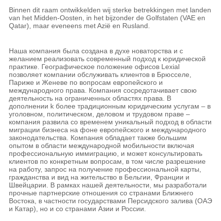
Binnen dit raam ontwikkelden wij sterke betrekkingen met landen
van het Midden-Oosten, in het bijzonder de Golfstaten (VAE en
Qatar), maar eveneens met Azië en Rusland.
Наша компания была создана в духе новаторства и с
желанием реализовать современный подход к юридической
практике. Географическое положение офисов Lexial
позволяет компании обслуживать клиентов в Брюсселе,
Париже и Женеве по вопросам европейского и
международного права. Компания сосредотачивает свою
деятельность на ограниченных областяx права. В
дополнении k более традиционным юридическим услугам – в
уголовном, политическом, деловом и трудовом праве –
компания развила со временем уникальный подход в облaсти
миграции бизнеса на фоне европейского и международного
законодательства. Компания обладает также большим
опытом в области международной мобильности включая
профессиональную иммиграцию, и может консультировать
клиентов по конкретным вопросам, в том числе разрешение
на работу, запрос на получение профессиональной карты,
гражданства и вид на жительство в Бельгии, Франции и
Швейцарии. В рамках нашей деятельности, мы разработали
прочные партнерские отношения со странами Ближнего
Востока, в частности государствами Персидского залива (ОАЭ
и Катар), но и со странами Азии и России.