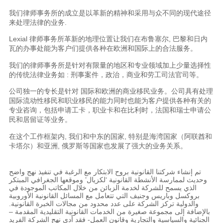
我们律师事务所的成立是以革新的精神和采用与众不同的现代途径
来处理法律的业务.
Lexial 律师事务所革新的地理位置让我们在布鲁塞尔, 巴黎和日内
瓦的办事处能为客户们提供各种在欧洲和国际上的合法服务。
我们的律师事务所是针对有限量的地区和专业领域加上少量选择性
的传统法律业务如 : 刑事案件，政治，商业和劳工司法官司等。
公司独一的专长是针对 国际和欧洲的商业移民业务。公司具有处理
国际流动性移民和职业移民的能力同时也能为客户提供各种有关的
专业咨询，包括申请工卡，职业卡和在比利时，法国和瑞士申请公
民和居留证等业务。
在这个工作框架内, 我们和中东的国家, 特别是海湾国家（阿联酋和
卡塔尔）和亚洲, 俄罗斯等国家也发展了强大的业务关系。
تم إنشاء شركتنا القانونية بروح الابتكار مع الرغبة في تنفيذ نهج واضح
وحديث لممارسة الأنشطة القانونية ‘لكزيال’ وموقعها الجغرافي المبتكر
الذي يسمح للشركة لخدمة الزبائن من خلال المكاتب الموجودة في
بروكسل وباريس وجنيف التي تتعامل مع المسائل القانونية الأوروبية
والدولية تركز الشركة على عدد محدود من مجالات الخبرة القانونية.
بالإضافة إلى مجموعة صغيرة من الخدمات القانونية التقليدية المقدمة –
الجنائية والسياسية والتجارية وقانون العمل- فقد أدى نهج الشركة الفريد