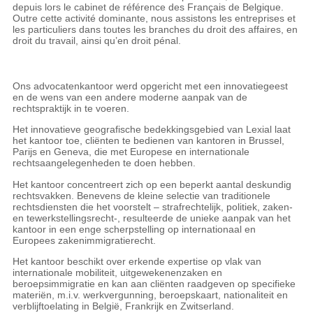
depuis lors le cabinet de référence des Français de Belgique.
Outre cette activité dominante, nous assistons les entreprises et
les particuliers dans toutes les branches du droit des affaires, en
droit du travail, ainsi qu’en droit pénal.
Ons advocatenkantoor werd opgericht met een innovatiegeest
en de wens van een andere moderne aanpak van de
rechtspraktijk in te voeren.
Het innovatieve geografische bedekkingsgebied van Lexial laat
het kantoor toe, cliënten te bedienen van kantoren in Brussel,
Parijs en Geneva, die met Europese en internationale
rechtsaangelegenheden te doen hebben.
Het kantoor concentreert zich op een beperkt aantal deskundig
rechtsvakken. Benevens de kleine selectie van traditionele
rechtsdiensten die het voorstelt – strafrechtelijk, politiek, zaken-
en tewerkstellingsrecht-, resulteerde de unieke aanpak van het
kantoor in een enge scherpstelling op internationaal en
Europees zakenimmigratierecht.
Het kantoor beschikt over erkende expertise op vlak van
internationale mobiliteit, uitgewekenenzaken en
beroepsimmigratie en kan aan cliënten raadgeven op specifieke
materiën, m.i.v. werkvergunning, beroepskaart, nationaliteit en
verblijftoelating in België, Frankrijk en Zwitserland.