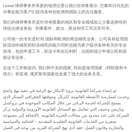
Lexial 律师事务所革新的地理位置让我们在布鲁塞尔, 巴黎和日内瓦的
办事处能为客户们提供各种在欧洲和国际上的合法服务。
我们的律师事务所是针对有限量的地区和专业领域加上少量选择性的
传统法律业务如 : 刑事案件，政治，商业和劳工司法官司等。
公司独一的专长是针对 国际和欧洲的商业移民业务。公司具有处理国
际流动性移民和职业移民的能力同时也能为客户提供各种有关的专业
咨询，包括申请工卡，职业卡和在比利时，法国和瑞士申请公民和居
留证等业务。
在这个工作框架内, 我们和中东的国家, 特别是海湾国家（阿联酋和卡
塔尔）和亚洲, 俄罗斯等国家也发展了强大的业务关系。
تم إنشاء شركتنا القانونية بروح الابتكار مع الرغبة في تنفيذ نهج واضح
وحديث لممارسة الأنشطة القانونية ‘لكزيال’ وموقعها الجغرافي المبتكر الذي
يسمح للشركة لخدمة الزبائن من خلال المكاتب الموجودة في بروكسل
وباريس وجنيف التي تتعامل مع المسائل القانونية الأوروبية والدولية تركز
الشركة على عدد محدود من مجالات الخبرة القانونية. بالإضافة إلى مجموعة
صغيرة من الخدمات القانونية التقليدية المقدمة – الجنائية والسياسية
والتجارية وقانون العمل- فقد أدى نهج الشركة الفريد من نوعه في العمل