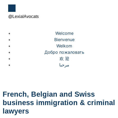
@LexialAvocats
Welcome
Bienvenue
Welkom
Добро пожаловать
欢 迎
مرحبا
French, Belgian and Swiss
business immigration & criminal
lawyers