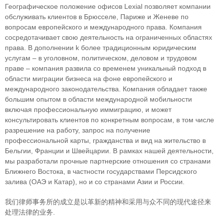
Географическое положение офисов Lexial позволяет компании
обслуживать клиентов в Брюсселе, Париже и Женеве по
вопросам европейского и международного права. Компания
сосредотачивает свою деятельность на ограниченных областяx
права. В дополнении k более традиционным юридическим
услугам – в уголовном, политическом, деловом и трудовом
праве – компания развила со временем уникальный подход в
облaсти миграции бизнеса на фоне европейского и
международного законодательства. Компания обладает также
большим опытом в области международной мобильности
включая профессиональную иммиграцию, и может
консультировать клиентов по конкретным вопросам, в том числе
разрешение на работу, запрос на получение
профессиональной карты, гражданства и вид на жительство в
Бельгии, Франции и Швейцарии. В рамках нашей деятельности,
мы разработали прочные партнерские отношения со странами
Ближнего Востока, в частности государствами Персидского
залива (ОАЭ и Катар), но и со странами Азии и России.
我们律师事务所的成立是以革新的精神和采用与众不同的现代途径来
处理法律的业务.