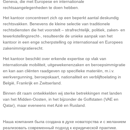
Geneva, die met Europese en internationale
rechtsaangelegenheden te doen hebben.
Het kantoor concentreert zich op een beperkt aantal deskundig
rechtsvakken. Benevens de kleine selectie van traditionele
rechtsdiensten die het voorstelt – strafrechtelijk, politiek, zaken- en
tewerkstellingsrecht-, resulteerde de unieke aanpak van het
kantoor in een enge scherpstelling op internationaal en Europees
zakenimmigratierecht.
Het kantoor beschikt over erkende expertise op vlak van
internationale mobiliteit, uitgewekenenzaken en beroepsimmigratie
en kan aan cliënten raadgeven op specifieke materiën, m.i.v.
werkvergunning, beroepskaart, nationaliteit en verblijftoelating in
België, Frankrijk en Zwitserland.
Binnen dit raam ontwikkelden wij sterke betrekkingen met landen
van het Midden-Oosten, in het bijzonder de Golfstaten (VAE en
Qatar), maar eveneens met Azië en Rusland.
Наша компания была создана в духе новаторства и с желанием
реализовать современный подход к юридической практике.