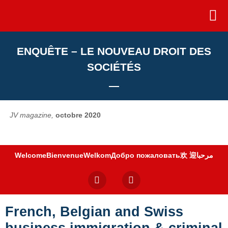
ONLI
ENQUÊTE – LE NOUVEAU DROIT DES
SOCIÉTÉS
JV magazine,
octobre 2020
Welcome
Bienvenue
Welkom
Добро пожаловать
欢 迎
مرحبا
French, Belgian and Swiss
business immigration & criminal