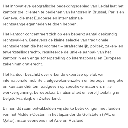
Het innovatieve geografische bedekkingsgebied van Lexial laat het
kantoor toe, cliënten te bedienen van kantoren in Brussel, Parijs en
Geneva, die met Europese en internationale
rechtsaangelegenheden te doen hebben.
Het kantoor concentreert zich op een beperkt aantal deskundig
rechtsvakken. Benevens de kleine selectie van traditionele
rechtsdiensten die het voorstelt – strafrechtelijk, politiek, zaken- en
tewerkstellingsrecht-, resulteerde de unieke aanpak van het
kantoor in een enge scherpstelling op internationaal en Europees
zakenimmigratierecht.
Het kantoor beschikt over erkende expertise op vlak van
internationale mobiliteit, uitgewekenenzaken en beroepsimmigratie
en kan aan cliënten raadgeven op specifieke materiën, m.i.v.
werkvergunning, beroepskaart, nationaliteit en verblijftoelating in
België, Frankrijk en Zwitserland.
Binnen dit raam ontwikkelden wij sterke betrekkingen met landen
van het Midden-Oosten, in het bijzonder de Golfstaten (VAE en
Qatar), maar eveneens met Azië en Rusland.